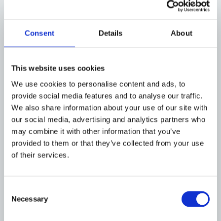
4403010047
1
Consent
Details
About
CJTO. BRIDA CON
TORNILLOS R.
METRICA
This website uses cookies
We use cookies to personalise content and ads, to
provide social media features and to analyse our traffic.
We also share information about your use of our site with
our social media, advertising and analytics partners who
may combine it with other information that you’ve
provided to them or that they’ve collected from your use
of their services.
4403010045
2
Consent
Necessary
CJTO. CUERPO
Selection
PRENSAESTOPAS