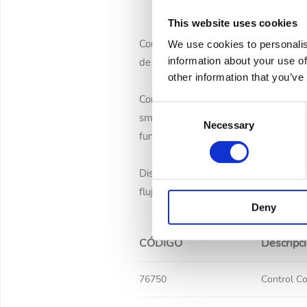
This website uses cookies
Control Connect es un sistema intelig
We use cookies to personalis
information about your use of
de los equipos de la piscina.
other information that you’ve
Conectado mediante WiFi integrado y l
Consent
smartphone. El sistema gestiona func
Necessary
Selection
funcionamiento diario de la piscina.
Disponible en diferentes configuraci
flujo. También permite la dosificació
Deny
CÓDIGO
Descripc
76750
Control C