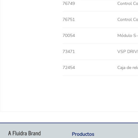
76749
Control C
76751
Control C
70054
Módulo S-
73471
VSP DRIV
72454
Caja de rel
Productos