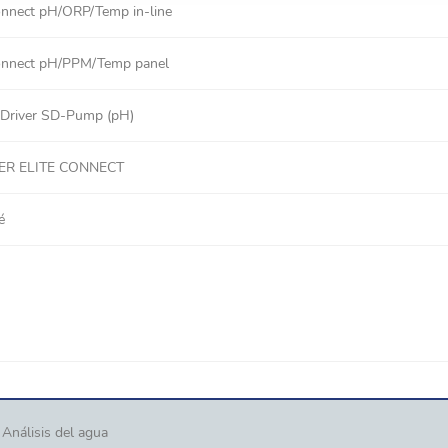
onnect pH/ORP/Temp in-line
onnect pH/PPM/Temp panel
Driver SD-Pump (pH)
ER ELITE CONNECT
é
Análisis del agua