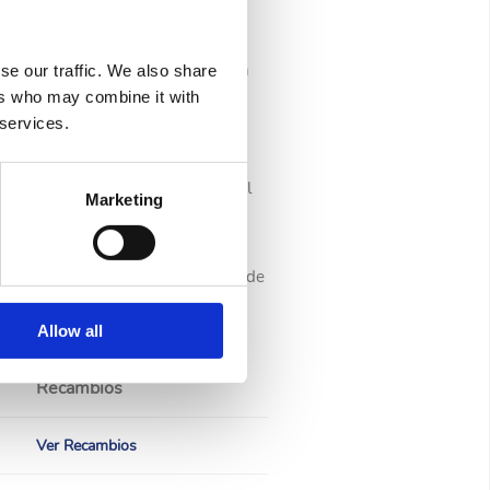
l tratamiento del agua y la gestión
se our traffic. We also share
ers who may combine it with
 services.
scina fácilmente desde tu
 de agua, ayudando a automatizar el
Marketing
orización de temperatura y control de
a más preciso y fiable.
Allow all
Recambios
Ver Recambios