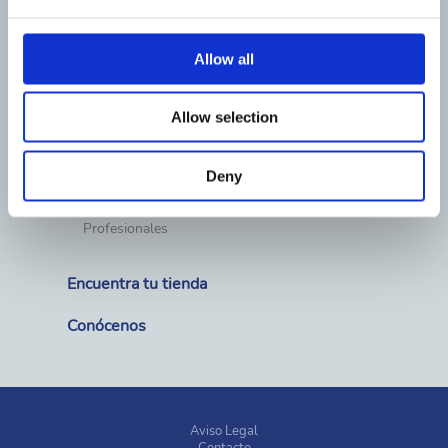
Material exterior piscina
Limpieza
Cubiertas y enrolladores
Calefacción
Allow all
Deshumidificación
Wellness, spas y saunas
Piscinas prefabricadas
Allow selection
Fuentes
Material de competición
Deny
Soluciones
Particulares
Profesionales
Encuentra tu tienda
Conócenos
Aviso Legal
Contacto