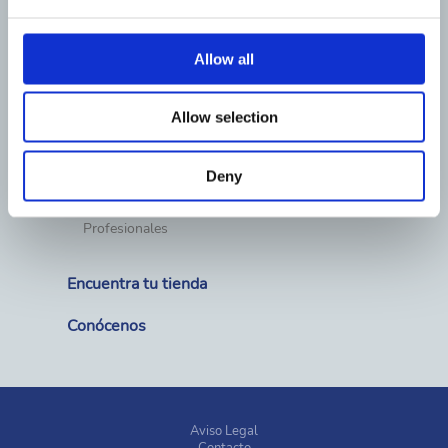
Material exterior piscina
Limpieza
Cubiertas y enrolladores
Calefacción
Allow all
Deshumidificación
Wellness, spas y saunas
Piscinas prefabricadas
Allow selection
Fuentes
Material de competición
Deny
Soluciones
Particulares
Profesionales
Encuentra tu tienda
Conócenos
Aviso Legal
Contacto